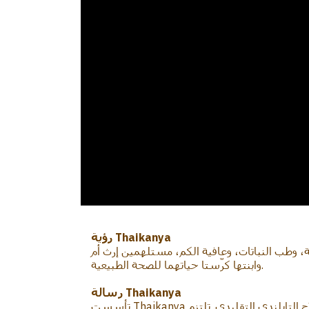
رؤية Thaikanya
مة، وطب النباتات، وعافية الكم، مستلهمين إرث أم
وابنتها كرّستا حياتهما للصحة الطبيعية.
رسالة Thaikanya
تأسست Thaikanya على يد الدكتورة نانا، واستلهمت رؤيتها من الممارسة الطويلة لوالدتها في أساليب العلاج التايلندي التقليدي. تلتزم Thaikanya بتقديم عافية