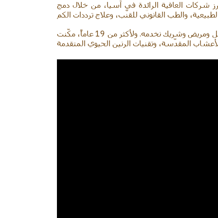
رز شركات العافية الرائدة في آسيا، من خلال دمج
يستمد عملنا إلهامه من المحبة والرعاية غير المشروطة بين الأم وابنتها، وهي القيم التي ننقلها إلى كل عميل ومريض وشريك نخدمه. ولأكثر من 19 عاماً، مكّنت Thaikanya