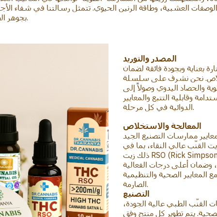
لوصفات العشبية، وطاقة الرنين الحيوي. تتمثل رسالتنا في شفاء الأجسا
بجوهر الطب الطبيعي التايلندي القائم على القوة والرحمة.
المصدر والتوريد
ارة بعناية وبجودة فائقة لضمان
لاص. نحن نشرف على سلسلة
ضوية والحصاد اليدوي وصولاً إلى
دامة وقابلية التتبع والمعايير
الدوائية في كل مرحلة.
المعالجة والاستخلاص
ر ممارسات التصنيع الجيد (GMP)،
 القنّب عالي النقاء، بما في
ذلك زيت RSO (Rick Simpson Oil) ومركّزات الـCBD. صُممت عملياتنا للحفاظ
، وضمان أعلى درجات الفعالية
 المعايير الصحية والتنظيمية
الصارمة.
التصنيع
 القنّب الطبي عالية الجودة،
حية. يتم تطوير كل منتج وفق