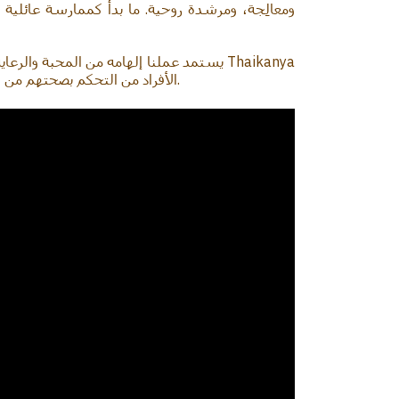
ومعالِجة، ومرشدة روحية. ما بدأ كممارسة عائلية 
الأفراد من التحكم بصحتهم من خلال علاجات شخصية قائمة على العناصر التايلاندية، ودورات القمر، والأعشاب المقدّسة، وتقنيات الرنين الحيوي المتقدمة.