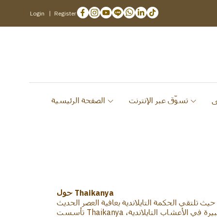
Login
Register
تسوّق عبر الإنترنت
الصفحة الرئيسية
حول Thaikanya
حيث تلتقي الحكمة التايلاندية بعافية العصر الحديث
تأسست Thaikanya على يد الدكتورة كانيتار نا نونغخاي (الدكتورة نانا)، انطلاقاً من تقاليد العلاج التي ورثتها عن والدتها التي كرّست حياتها كخبيرة في الأعشاب التايلاندية،