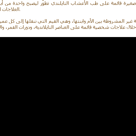
صغيرة قائمة على طب الأعشاب التايلندي تطوّر ليصبح واحدة من أب
العلاجات الطبيعية، والطب القانوني للقنّب، وعلاج ترددات الكم.