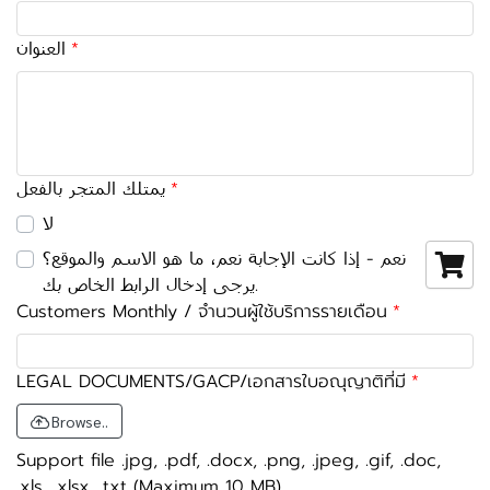
العنوان
يمتلك المتجر بالفعل
لا
نعم - إذا كانت الإجابة نعم، ما هو الاسم والموقع؟
يرجى إدخال الرابط الخاص بك.
Customers Monthly / จำนวนผู้ใช้บริการรายเดือน
LEGAL DOCUMENTS/GACP/เอกสารใบอณุญาติที่มี
Browse..
Support file .jpg, .pdf, .docx, .png, .jpeg, .gif, .doc,
.xls, .xlsx, .txt (Maximum 10 MB)