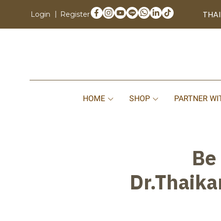
THAI
Login
Register
HOME
SHOP
PARTNER WI
Be 
Dr.Thaika