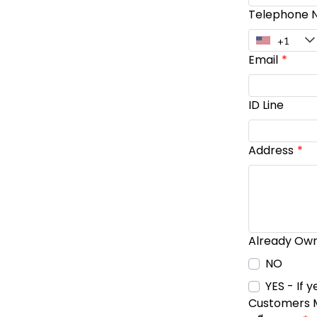
Telephone N
Email
ID Line
Address
Already Own
NO
YES - If 
Customers Mon