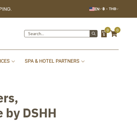
PING.
EN
฿
-
THB
0
0
ICES
SPA & HOTEL PARTNERS
ers,
se by DSHH