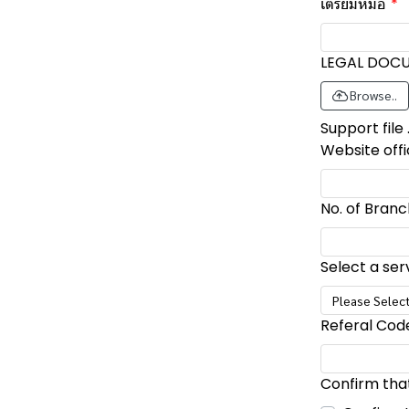
เตรียมหมอ
LEGAL DOCUM
Browse..
Support file .
Website offic
No. of Branc
Select a ser
Please Selec
Referal Code
Confirm that