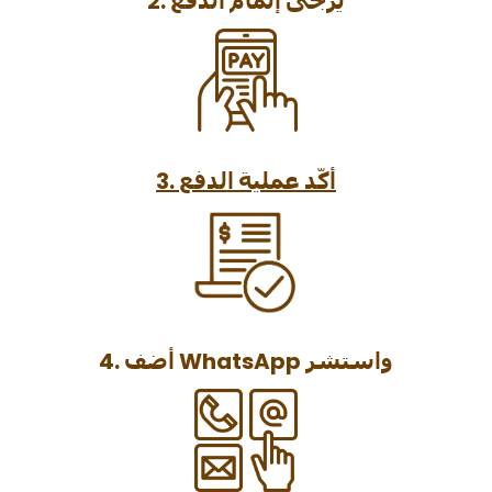
2. يرجى إتمام الدفع
3. أكّد عملية الدفع
4. أضف WhatsApp واستشر