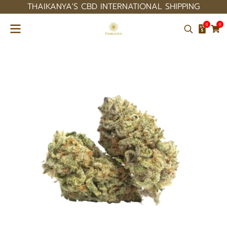
THAIKANYA'S CBD INTERNATIONAL SHIPPING
0
0