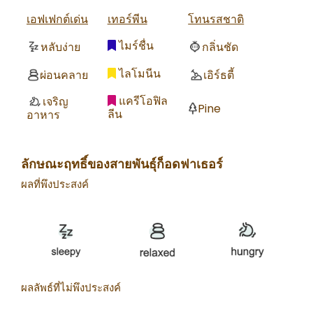
เอฟเฟกต์เด่น
เทอร์พีน
โทนรสชาติ
ไมร์ชื่น
หลับง่าย
กลิ่นชัด
ไลโมนีน
ผ่อนคลาย
เอิร์ธตี้
แครีโอฟิล
เจริญ
Pine
ลีน
อาหาร
ลักษณะฤทธิ์ของสายพันธุ์ก็อดฟาเธอร์
ผลที่พึงประสงค์
ผลลัพธ์ที่ไม่พึงประสงค์