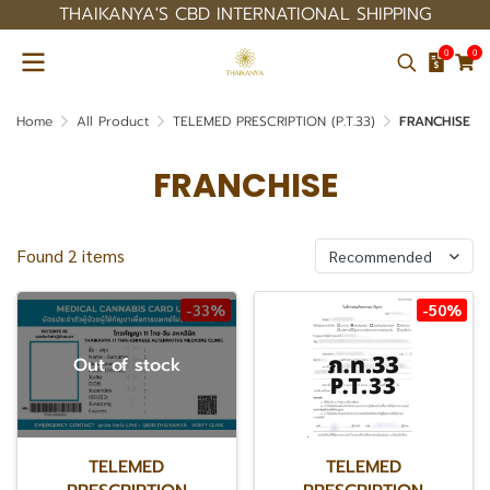
THAIKANYA'S CBD INTERNATIONAL SHIPPING
0
0
Home
All Product
TELEMED PRESCRIPTION (P.T.33)
FRANCHISE
FRANCHISE
Found 2 items
Recommended
-33%
-50%
Out of stock
TELEMED
TELEMED