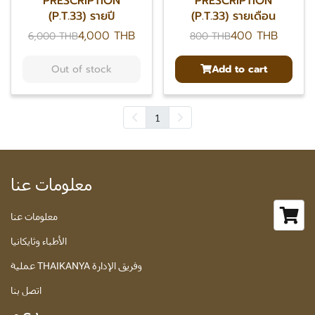
PRESCRIPTION
PRESCRIPTION
(P.T.33) รายปี
(P.T.33) รายเดือน
4,000 THB
400 THB
6,000 THB
800 THB
Out of stock
Add to cart
1
معلومات عنا
معلومات عنا
الأطباء وثايكانيا
عملية THAIKANYA وفريق الإدارة
اتصل بنا
يدعم