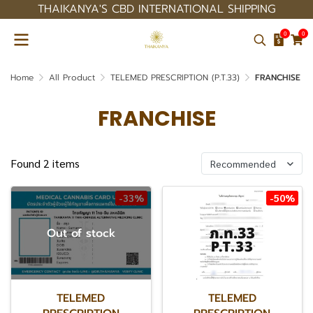
THAIKANYA'S CBD INTERNATIONAL SHIPPING
0
0
Home
All Product
TELEMED PRESCRIPTION (P.T.33)
FRANCHISE
FRANCHISE
Found 2 items
Recommended
-33%
-50%
Out of stock
TELEMED
TELEMED