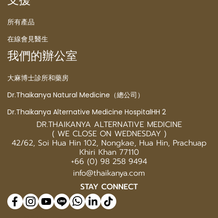
所有產品
在線會見醫生
我們的辦公室
大麻博士診所和藥房
Dr.Thaikanya Natural Medicine（總公司）
Dr.Thaikanya Alternative Medicine HospitalHH 2
DR.THAIKANYA ALTERNATIVE MEDICINE
( WE CLOSE ON WEDNESDAY )
42/62, Soi Hua Hin 102, Nongkae, Hua Hin, Prachuap
Khiri Khan 77110
+66 (0) 98 258 9494
info@thaikanya.com
STAY CONNECT