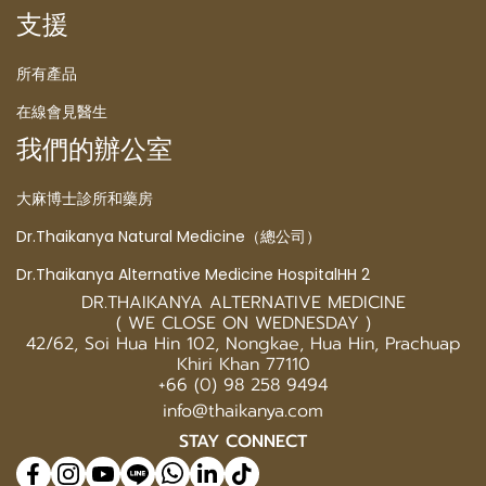
支援
所有產品
在線會見醫生
我們的辦公室
大麻博士診所和藥房
Dr.Thaikanya Natural Medicine（總公司）
Dr.Thaikanya Alternative Medicine HospitalHH 2
DR.THAIKANYA ALTERNATIVE MEDICINE
( WE CLOSE ON WEDNESDAY )
42/62, Soi Hua Hin 102, Nongkae, Hua Hin, Prachuap
Khiri Khan 77110
+66 (0) 98 258 9494
info@thaikanya.com
STAY CONNECT