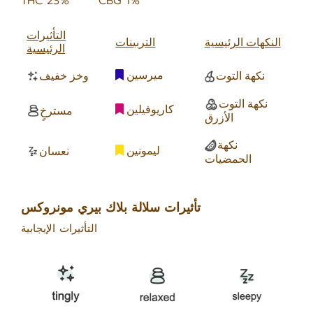
THC 23%
CBG 1%
التأثيرات
النكهات الرئيسية
التربينات
الرئيسية
ميرسين
نكهة التوت
وخز خفيف
نكهة التوت
كاريوفيلين
مسترخٍ
الأزرق
نكهة
ليمونين
نعسان
الحمضيات
تأثيرات سلالة بلاك بيري مونروكس
التأثيرات الإيجابية