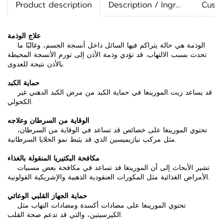
Product description
Description / Ingredients
Cust
علاج الوذمة
الوذمة هي حالة يتراكم فيها السائل داخل أنسجة الجسم، وغالبًا ما
تحدث بسبب الالتهاب. قد تؤدي وذمة الأذن إلى تورم الأنسجة المحيطة
بالأذن نتيجة للعدوى.
حماية الكبد
قد يساعد زيت المورينغا في حماية الكبد من مرض الكبد الدهني غير
الكحولي.
الوقاية من السرطان وعلاجه
تحتوي المورينغا على خصائص قد تساعد في الوقاية من السرطان،
مثل مركب نيازيميسين الذي قد يثبط نمو الخلايا السرطانية.
مكافحة البكتيريا المنقولة بالغذاء
تشير الأبحاث إلى أن المورينغا قد تساعد في مكافحة بعض مسببات
الأمراض الغذائية مثل المكورات العنقودية الذهبية والإشريكية القولونية.
حماية الجهاز القلبي الوعائي
تحتوي المورينغا على مضادات أكسدة ومضادات التهاب مثل
الكيرسيتين، والتي قد تدعم صحة القلب.