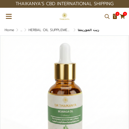
THAIKANYA'S CBD INTERNATIONAL SHIPPING
0
0
زيت المورينغا
HERBAL OIL SUPPLEMENT
...
Home