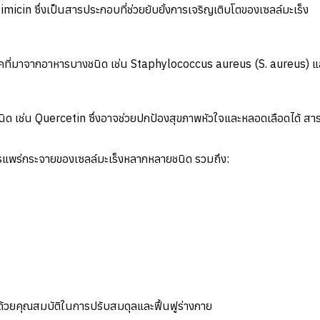
zimicin ซึ่งเป็นสารประกอบที่ช่วยยับยั้งการเจริญเติบโตของเซลล์มะเร็ง
ื้อโรคที่มาจากอาหารบางชนิด เช่น Staphylococcus aureus (S. aureus) แล
ิด เช่น Quercetin ซึ่งอาจช่วยปกป้องสุขภาพหัวใจและหลอดเลือดได้ สา
ารแพร่กระจายของเซลล์มะเร็งหลากหลายชนิด รวมถึง:
นด้วยคุณสมบัติในการปรับสมดุลและฟื้นฟูร่างกาย