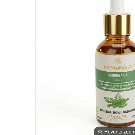
⚲
Hover to zoo