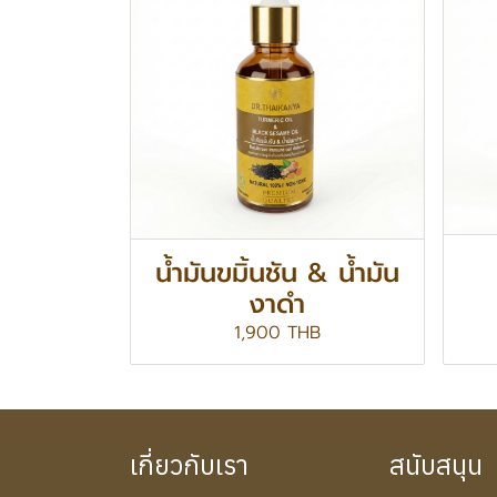
น้ำมันขมิ้นชัน & น้ำมัน
งาดำ
1,900 THB
เกี่ยวกับเรา
สนับสนุน