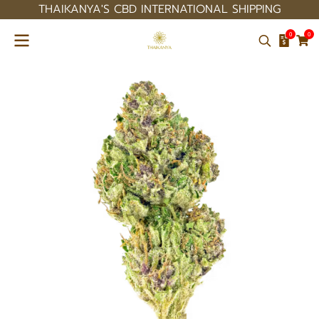
THAIKANYA'S CBD INTERNATIONAL SHIPPING
0
0