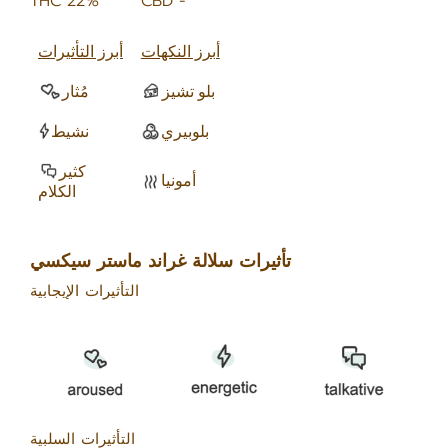
THC 22%
CBD -
أبرز النكهات
أبرز التأثيرات
بلو تشيز
مُثار
بلوبيري
نشيط
كثير
أمونيا
الكلام
تأثيرات سلالة غراند ماستر سيكسي
التأثيرات الإيجابية
التأثيرات السلبية