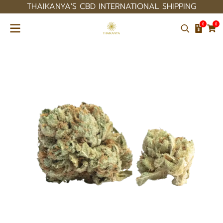
THAIKANYA'S CBD INTERNATIONAL SHIPPING
0
0