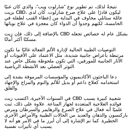
نتيجةً لذلك، تم تطوير نوع "شارلوت ويب"، والذي كان غنيًا
بزيت CBD، ليكون قادرًا على علاج صرع شارلوت. كان لدى
عائلة ستانلي مخاوف في البداية من إعطاء القنب لطفلة في
الخامسة، لكنهم وجدوا أن الدواء كان معجزة في علاج نوباتها.
بالإضافة إلى ذلك، فإن زيت CBD بشكل عام له خصائص تجعله
مسكنًا أكثر أمانًا.
التوصيات الطبية الحالية لإدارة الألم الفعالة غالبًا ما تكون
مرتبطة بأعراض جانبية شديدة، مثل الاعتماد على الأفيونات أو
الآثار الجانبية للمورفين، التي تكون ملحوظة بشكل خاص عند
التوتر العضلي بعد الأنشطة الرياضية.
دعا الباحثون الأكاديميون والمؤسسات المرموقة بشدة إلى
استخدامه كعلاج داعم أو بديل للألم والنوم والمزاج والإجهاد
والقلق.
في السنوات الأخيرة، اكتسب زيت CBD شعبية كبيرة بسبب
فوائده العلاجية المتعددة لجهاز المناعة. علاوة على ذلك، ثبت
علميًا أنه فعال في علاج الصرع والزهايمر والسرطان ومرض
باركنسون والذهان والعديد من الحالات الطبية والأمراض الأخرى
الخطيرة. كما تم الإشارة إلى أن أبرز ما في الأمر هو أنه لا
يسبب أي تأثيرات نفسية.