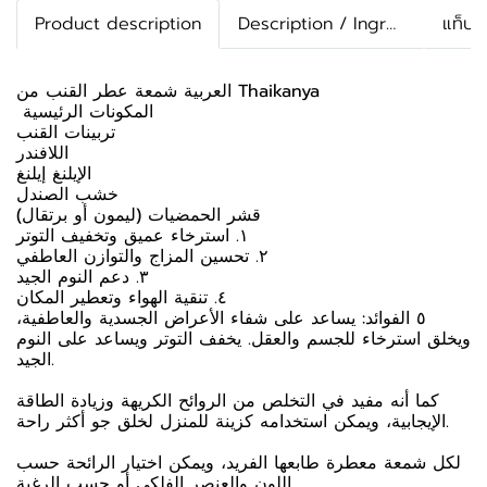
Product description
Description / Ingredients
แท็บเพ
العربية شمعة عطر القنب من Thaikanya
️ المكونات الرئيسية
تربينات القنب
اللافندر
الإيلنغ إيلنغ
خشب الصندل
قشر الحمضيات (ليمون أو برتقال)
١. استرخاء عميق وتخفيف التوتر
٢. تحسين المزاج والتوازن العاطفي
٣. دعم النوم الجيد
٤. تنقية الهواء وتعطير المكان
٥ الفوائد: يساعد على شفاء الأعراض الجسدية والعاطفية،
ويخلق استرخاء للجسم والعقل. يخفف التوتر ويساعد على النوم
الجيد.
كما أنه مفيد في التخلص من الروائح الكريهة وزيادة الطاقة
الإيجابية، ويمكن استخدامه كزينة للمنزل لخلق جو أكثر راحة.
لكل شمعة معطرة طابعها الفريد، ويمكن اختيار الرائحة حسب
اللون والعنصر الفلكي أو حسب الرغبة.