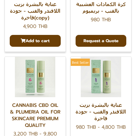
كرة الكمادات العشبية
عناية بالبشرة بزيت
بالقنب - بريميوم
اللافندر والقنب - جودة
فاخرة(copy)
980 THB
4,900 THB
Add to cart
Request a Quote
Best Seller
CANNABIS CBD OIL
عناية بالبشرة بزيت
& PLUMERIA OIL FOR
اللافندر والقنب - جودة
SKINCARE PREMIUM
فاخرة
QUALITY
980 THB
-
4,800 THB
3,200 THB
-
9,800