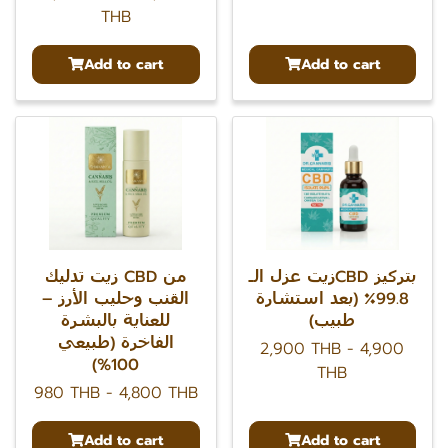
THB
Add to cart
Add to cart
زيت عزل الـCBD بتركيز
زيت تدليك CBD من
99.8٪ (بعد استشارة
القنب وحليب الأرز –
طبيب)
للعناية بالبشرة
الفاخرة (طبيعي
2,900 THB
-
4,900
100%)
THB
980 THB
-
4,800 THB
Add to cart
Add to cart