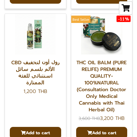
-11%
Best Seller
CBD رول أون لتخفيف
THC OIL BALM (PURE
الألم بلسم سائل
RELIFE) PREMIUM
استثنائي للفئة
QUALITY-
الممتازة
100%NATURAL
(Consultation Doctor
1,200 THB
Only Medical
Cannabis with Thai
Herbal Oil)
3,200 THB
3,600 THB
Add to cart
Add to cart