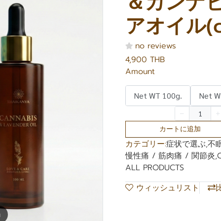
＆カンナ
アオイル(c
no reviews
4,900 THB
Amount
Net WT 100g.
Net W
カートに追加
カテゴリー:
症状で選ぶ
,
不眠
慢性痛 / 筋肉痛 / 関節炎
,
ALL PRODUCTS
ウィッシュリスト
m