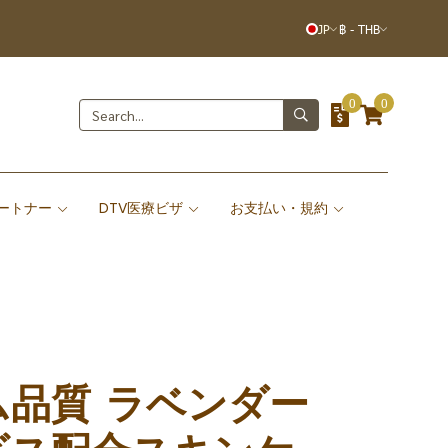
JP
฿
-
THB
0
0
ートナー
DTV医療ビザ
お支払い・規約
品質 ラベンダー