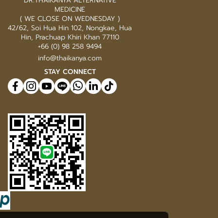
DR.THAIKANYA ALTERNATIVE
MEDICINE
( WE CLOSE ON WEDNESDAY )
42/62, Soi Hua Hin 102, Nongkae, Hua
Hin, Prachuap Khiri Khan 77110
+66 (0) 98 258 9494
info@thaikanya.com
STAY CONNECT
@577benvf