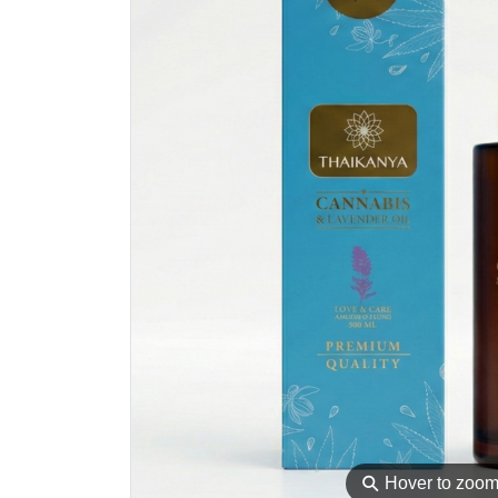
⚲
Hover to zoo