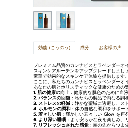
効能 (こうのう)
成分
お客様の声
プレミアム品質のカンナビスとラベンダーオ
スキンケアルーチンをアップグレードしまし
豪華で効果的なスキンケア体験を提供します
ここに、私たちのカンナビスとラベンダーオ
あなたの肌とホリスティックな健康のための
1. 肌の健康の向上
: 健康的な肌色のために血
2. バランスの回復
: 私たちの製品で内なる調
3. ストレスの軽減
: 静かな聖域に逃避し、ス
4. ホルモンの調和
: 体の自然な調和をサポー
5. 若々しい肌
: 輝かしい若々しい Glow を
6. より深い睡眠
: より安らかな夜を楽しみ、
7. リフレッシュされた感覚
: 頭の先からつま