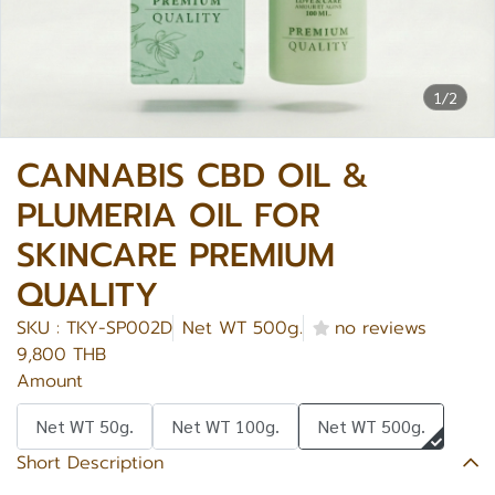
1/2
CANNABIS CBD OIL &
PLUMERIA OIL FOR
SKINCARE PREMIUM
QUALITY
SKU : TKY-SP002D
Net WT 500g.
no reviews
9,800 THB
Amount
Net WT 50g.
Net WT 100g.
Net WT 500g.
Short Description