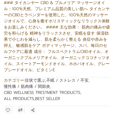
### タイカンヤー CBD & プルメリア マッサージオイ
ル：100%天然、プレミアム品質の美しい肌へ タイカンヤ
ーのCBDとラベンダーを使用した、100%天然のマッサー
ジオイルで、心身を癒すホリスティックなリラックス体験
をお楽しみください。 #### 主な効果： 筋肉の痛みや疲
労を和らげる 精神をリラックスさせ、安眠を促す 保湿効
果で小じわを減らし、肌を柔らかく整える 炎症や赤みを
抑え、敏感肌をケア ボディマッサージ、スパ、毎日のセ
ルフケアに最適 成分： フルスペクトラムCBDオイル、オ
ーガニックプルメリアオイル、オーガニックココナッツオ
イル、スイートアーモンドオイル、ホホバオイル、グレー
プシードオイル、ビタミンE
カテゴリー:
症状で選ぶ
,
不眠 / ストレス / 不安
,
慢性痛 / 筋肉痛 / 関節炎
,
CBD WELLNESS TRESTMENT TRODUCTS
,
ALL PRODUCTS
,
BEST SELLER
共有