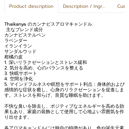
Product description
Description / Ingredients
Cust
Thaikanya のカンナビスアロマキャンドル
️ 主なブレンド成分
カンナビステルペン
ラベンダー
イランイラン
サンダルウッド
柑橘の皮
1. 深いリラクゼーションとストレス緩和
2. 気分を高め、心のバランスを整える
3. 快眠サポート
4. 空間を浄化
5. マインドフルネスや瞑想をサポート利点：身体的および
感情的な症状を癒し、心身のリラクゼーションを促進しま
す。ストレスを和らげ、良質な睡眠を助けます。
不快な臭いを除去し、ポジティブなエネルギーを高める効
果もあり、家庭の装飾として使用して心地よい雰囲気を作
り出せます。
各アロマキャンドルには独自の特徴があり、色や誕生元素