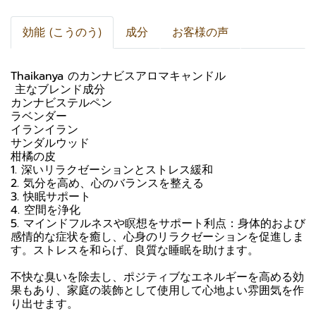
効能 (こうのう)
成分
お客様の声
Thaikanya のカンナビスアロマキャンドル
️ 主なブレンド成分
カンナビステルペン
ラベンダー
イランイラン
サンダルウッド
柑橘の皮
1. 深いリラクゼーションとストレス緩和
2. 気分を高め、心のバランスを整える
3. 快眠サポート
4. 空間を浄化
5. マインドフルネスや瞑想をサポート利点：身体的および
感情的な症状を癒し、心身のリラクゼーションを促進しま
す。ストレスを和らげ、良質な睡眠を助けます。
不快な臭いを除去し、ポジティブなエネルギーを高める効
果もあり、家庭の装飾として使用して心地よい雰囲気を作
り出せます。