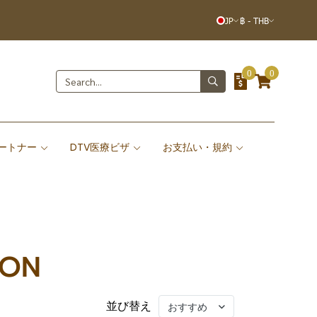
JP
฿
-
THB
0
0
ートナー
DTV医療ビザ
お支払い・規約
ION
並び替え
おすすめ