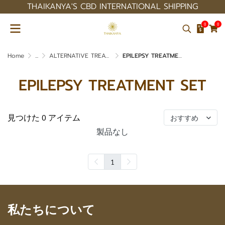
THAIKANYA'S CBD INTERNATIONAL SHIPPING
0
0
Home
...
ALTERNATIVE TREATMENT SET
EPILEPSY TREATMENT SET
EPILEPSY TREATMENT SET
見つけた 0 アイテム
おすすめ
製品なし
1
私たちについて