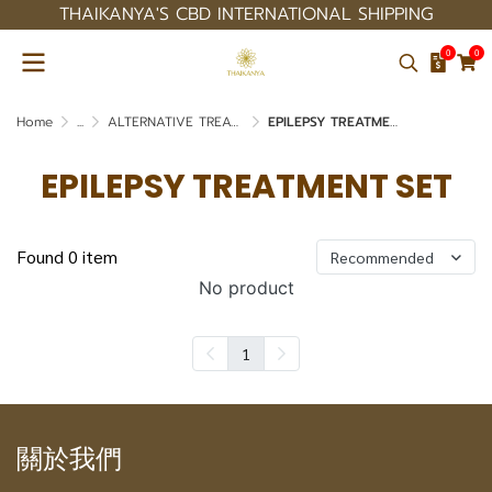
THAIKANYA'S CBD INTERNATIONAL SHIPPING
0
0
Home
...
ALTERNATIVE TREATMENT SET
EPILEPSY TREATMENT SET
EPILEPSY TREATMENT SET
Found 0 item
Recommended
No product
1
關於我們