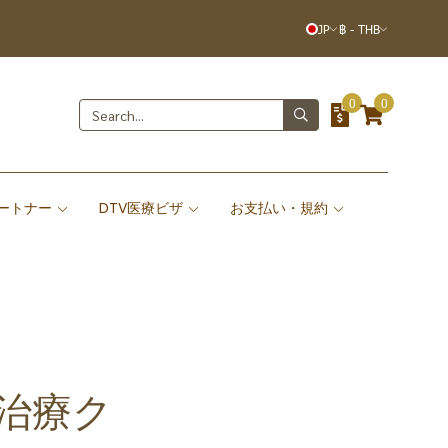
JP
฿
-
THB
0
0
ートナー
DTV医療ビザ
お支払い・規約
治療ク