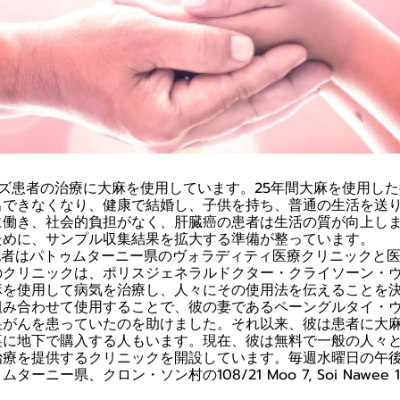
イズ患者の治療に大麻を使用しています。25年間大麻を使用し
出できなくなり、健康で結婚し、子供を持ち、普通の生活を送
に働き、社会的負担がなく、肝臓癌の患者は生活の質が向上し
ために、サンプル収集結果を拡大する準備が整っています。
日、記者はパトゥムターニー県のヴォラディティ医療クリニックと
のクリニックは、ポリスジェネラルドクター・クライソーン・
麻を使用して病気を治療し、人々にその使用法を伝えることを
組み合わせて使用することで、彼の妻であるペーングルタイ・
巣がんを患っていたのを助けました。それ以来、彼は患者に大
裏に地下で購入する人もいます。現在、彼は無料で一般の人々
治療を提供するクリニックを開設しています。毎週水曜日の午後
ーニー県、クロン・ソン村の108/21 Moo 7, Soi Nawee