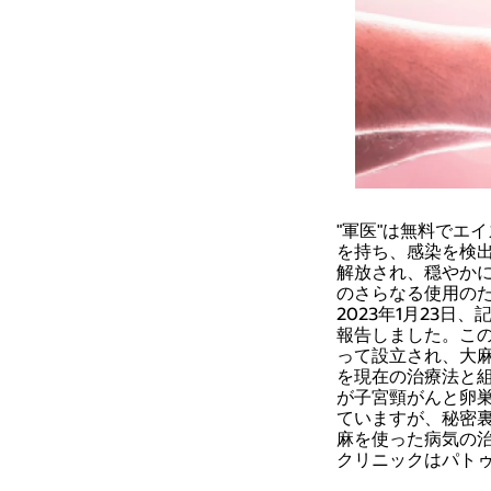
"軍医"は無料でエ
を持ち、感染を検
解放され、穏やか
のさらなる使用の
2023年1月23
報告しました。こ
って設立され、大
を現在の治療法と
が子宮頸がんと卵
ていますが、秘密
麻を使った病気の
クリニックはパトゥムタ