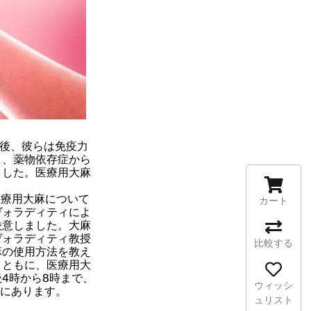
た後、彼らは免疫力
り、薬物依存症から
ました。医療用大麻
医療用大麻について
カート
ヴォラディティによ
決意しました。大麻
ヴォラディティ教授
比較する
麻の使用方法を教え
とともに、医療用大
4時から8時まで、
ウィッシ
 1にあります。
ュリスト