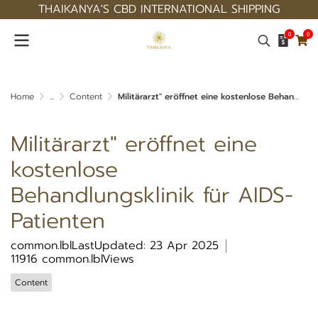
THAIKANYA'S CBD INTERNATIONAL SHIPPING
0
0
Home
...
Content
Militärarzt" eröffnet eine kostenlose Behandlungsklinik für AIDS-Patienten
Militärarzt" eröffnet eine
kostenlose
Behandlungsklinik für AIDS-
Patienten
common.lblLastUpdated: 23 Apr 2025
11916 common.lblViews
Content