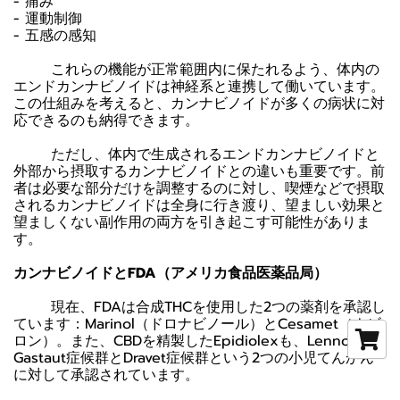
- 痛み
- 運動制御
- 五感の感知
これらの機能が正常範囲内に保たれるよう、体内の
エンドカンナビノイドは神経系と連携して働いています。
この仕組みを考えると、カンナビノイドが多くの病状に対
応できるのも納得できます。
ただし、体内で生成されるエンドカンナビノイドと
外部から摂取するカンナビノイドとの違いも重要です。前
者は必要な部分だけを調整するのに対し、喫煙などで摂取
されるカンナビノイドは全身に行き渡り、望ましい効果と
望ましくない副作用の両方を引き起こす可能性がありま
す。
カンナビノイドとFDA（アメリカ食品医薬品局）
現在、FDAは合成THCを使用した2つの薬剤を承認し
ています：Marinol（ドロナビノール）とCesamet（ナビ
ロン）。また、CBDを精製したEpidiolexも、Lennox-
Gastaut症候群とDravet症候群という2つの小児てんかん
に対して承認されています。