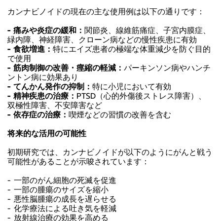
カンナビノイドの現在の主な使用例は以下の通りです：
- 痛みや炎症の緩和：
関節炎、線維筋痛症、子宮内膜症、
緑内障、神経障害、クローン病などの慢性疾患に有効
- 食欲増進：
特にエイズ患者の極端な体重減少を防ぐ目的
で使用
- 筋肉制御の改善・痙縮の軽減：
パーキンソン病やハンチ
ントン病に効果あり
- てんかん発作の抑制：
特に小児において有効
- 精神疾患の治療：
PTSD（心的外傷後ストレス障害）、
双極性障害、不安障害など
- 依存症の治療：
喫煙などの習慣の改善を含む
将来的な活用の可能性
初期研究では、カンナビノイドが以下のようにがんと戦う
可能性があることが示唆されています：
- 一部のがん細胞の死滅を促進
- 一部の腫瘍のサイズを縮小
- 悪性脳腫瘍の成長を遅らせる
- 化学療法による吐き気を軽減
- 放射線治療の効果を高める