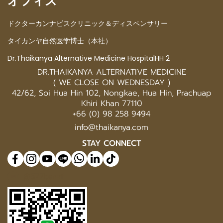
オフィス
ドクターカンナビスクリニック＆ディスペンサリー
タイカンヤ自然医学博士（本社）
Dr.Thaikanya Alternative Medicine HospitalHH 2
DR.THAIKANYA ALTERNATIVE MEDICINE
( WE CLOSE ON WEDNESDAY )
42/62, Soi Hua Hin 102, Nongkae, Hua Hin, Prachuap
Khiri Khan 77110
+66 (0) 98 258 9494
info@thaikanya.com
STAY CONNECT
@577benvf