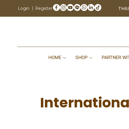
THAI
Login
Register
HOME
SHOP
PARTNER WI
Internation