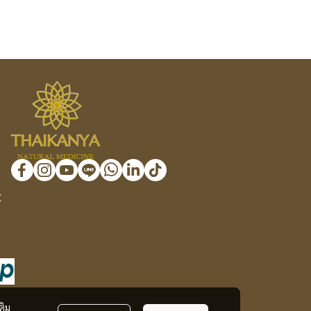
K
ติม