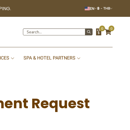
PING.
EN
฿
-
THB
0
0
ICES
SPA & HOTEL PARTNERS
ment Request