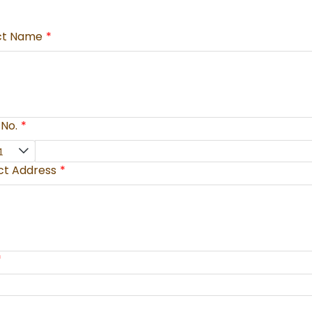
ct Name
No.
ct Address