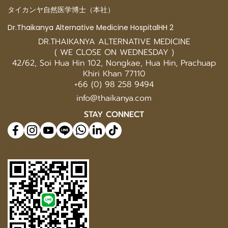
タイカンヤ自然医学博士（本社）
Dr.Thaikanya Alternative Medicine HospitalHH 2
DR.THAIKANYA ALTERNATIVE MEDICINE
( WE CLOSE ON WEDNESDAY )
42/62, Soi Hua Hin 102, Nongkae, Hua Hin, Prachuap
Khiri Khan 77110
+66 (0) 98 258 9494
info@thaikanya.com
STAY CONNECT
@577benvf