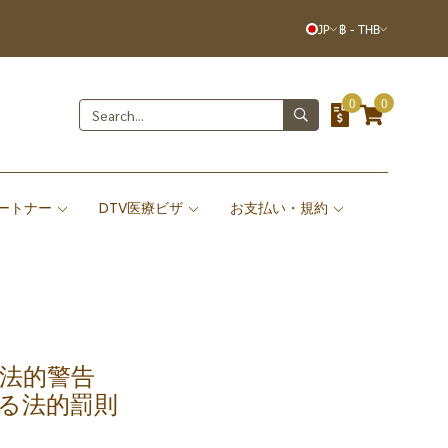
JP
฿
-
THB
0
0
ートナー
DTV医療ビザ
お支払い・規約
法的警告
る法的罰則