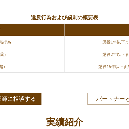
違反行為および罰則の概要表
す
売行為
懲役1年以下ま
麻薬）
懲役2年以下ま
g超）
懲役15年以下また
医師に相談する
パートナー
実績紹介