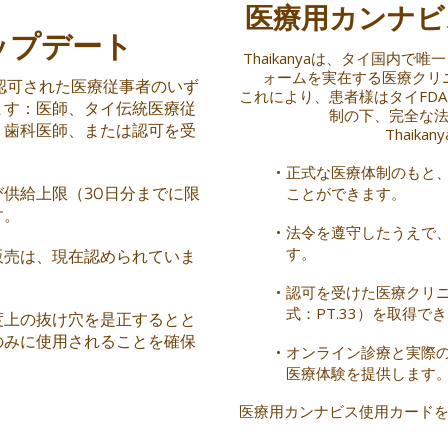
医療用カンナビ
ップデート
Thaikanyaは、タイ国内
ォームを実在する医療クリ
つの認可された医療従事者のいず
これにより、患者様はタイFDAおよび保
ます：医師、タイ伝統医療従
制の下、完全な
、歯科医師、または認可を受
Thaik
正式な医療体制のもと
供給上限（30日分までに限
ことができます。
す。
法令を遵守したうえで
す。
販売は、現在認められていま
認可を受けた医療クリ
式：PT.33）を取得で
度上の抜け穴を是正するとと
のみに使用されることを確保
オンライン診療と実際
医療体験を提供します
医療用カンナビス使用カード