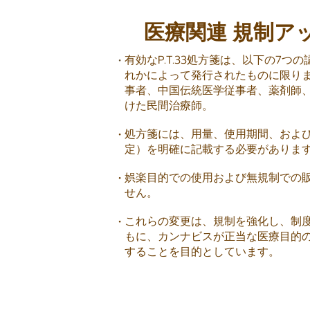
医療関連 規制ア
有効なP.T.33処方箋は、以下の7
れかによって発行されたものに限り
事者、中国伝統医学従事者、薬剤師
けた民間治療師。
処方箋には、用量、使用期間、および
定）を明確に記載する必要がありま
娯楽目的での使用および無規制での
せん。
これらの変更は、規制を強化し、制
もに、カンナビスが正当な医療目的
することを目的としています。