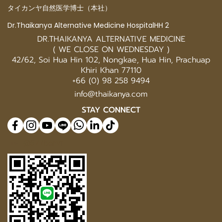
タイカンヤ自然医学博士（本社）
Dr.Thaikanya Alternative Medicine HospitalHH 2
DR.THAIKANYA ALTERNATIVE MEDICINE
( WE CLOSE ON WEDNESDAY )
42/62, Soi Hua Hin 102, Nongkae, Hua Hin, Prachuap
Khiri Khan 77110
+66 (0) 98 258 9494
info@thaikanya.com
STAY CONNECT
@577benvf