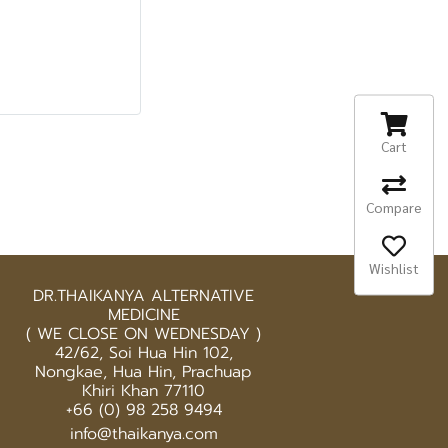
Cart
Compare
Wishlist
DR.THAIKANYA ALTERNATIVE
MEDICINE
( WE CLOSE ON WEDNESDAY )
42/62, Soi Hua Hin 102,
Nongkae, Hua Hin, Prachuap
Khiri Khan 77110
+66 (0) 98 258 9494
info@thaikanya.com