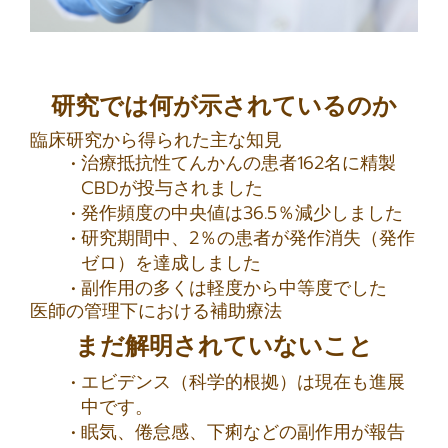
研究では何が示されているのか
臨床研究から得られた主な知見
治療抵抗性てんかんの患者162名に精製
CBDが投与されました
発作頻度の中央値は36.5％減少しました
研究期間中、2％の患者が発作消失（発作
ゼロ）を達成しました
副作用の多くは軽度から中等度でした
医師の管理下における補助療法
まだ解明されていないこと
エビデンス（科学的根拠）は現在も進展
中です。
眠気、倦怠感、下痢などの副作用が報告