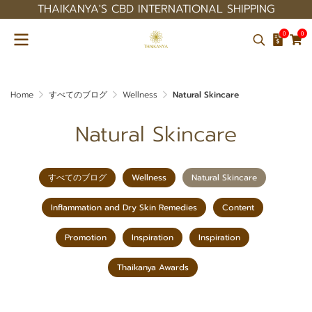
THAIKANYA'S CBD INTERNATIONAL SHIPPING
0
0
Home
すべてのブログ
Wellness
Natural Skincare
Natural Skincare
すべてのブログ
Wellness
Natural Skincare
Inflammation and Dry Skin Remedies
Content
Promotion
Inspiration
Inspiration
Thaikanya Awards