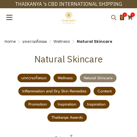
THAIKANYA 's CBD INTERNATIONAL SHIPPING
0
0
Home
บทความทั้งหมด
Wellness
Natural Skincare
Natural Skincare
บทความทั้งหมด
Wellness
Natural Skincare
Inflammation and Dry Skin Remedies
Content
Promotion
Inspiration
Inspiration
Thaikanya Awards