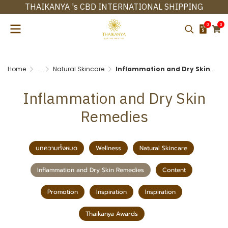
THAIKANYA 's CBD INTERNATIONAL SHIPPING
0
0
Home
...
Natural Skincare
Inflammation and Dry Skin Remedies
Inflammation and Dry Skin
Remedies
บทความทั้งหมด
Wellness
Natural Skincare
Inflammation and Dry Skin Remedies
Content
Promotion
Inspiration
Inspiration
Thaikanya Awards