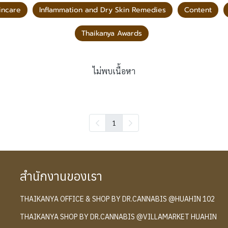
incare
Inflammation and Dry Skin Remedies
Content
Thaikanya Awards
ไม่พบเนื้อหา
1
สำนักงานของเรา
THAIKANYA OFFICE & SHOP BY DR.CANNABIS @HUAHIN 102
์
THAIKANYA SHOP BY DR.CANNABIS @VILLAMARKET HUAHIN