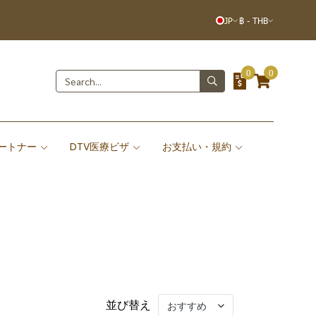
JP
฿
-
THB
0
0
ートナー
DTV医療ビザ
お支払い・規約
並び替え
おすすめ