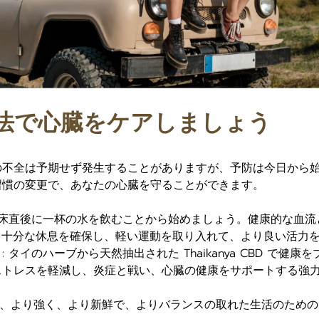
法で心臓をケアしましょう
の不全は予期せず発生することがありますが、予防は今日から
習慣の変更で、あなたの心臓を守ることができます。
起床直後に一杯の水を飲むことから始めましょう。健康的な血
: 十分な休息を確保し、軽い運動を取り入れて、より良い活力
 タイのハーブから天然抽出された Thaikanya CBD で健
ストレスを軽減し、炎症と戦い、心臓の健康をサポートする強
 は、より強く、より新鮮で、よりバランスの取れた生活のため