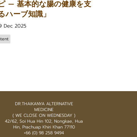
ピ — 基本的な腸の健康を支
るハーブ知識」
9 Dec 2025
tent
DR.THAIKANYA ALTERNATIVE
MEDICINE
( WE CLOSE ON WEDNESDAY )
42/62, Soi Hua Hin 102, Nongkae, Hua
Hin, Prachuap Khiri Khan 77110
+66 (0) 98 258 9494