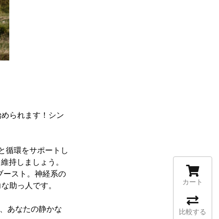
始められます！シン
流と循環をサポートし
を維持しましょう。
康をブースト。神経系の
カート
力な助っ人です。
の、あなたの静かな
比較する