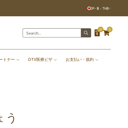
JP
฿
-
THB
0
0
ートナー
DTV医療ビザ
お支払い・規約
ょう