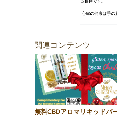
る相棒です。
️ 心臓の健康は手
関連コンテンツ
無料CBDアロマリキッドバ