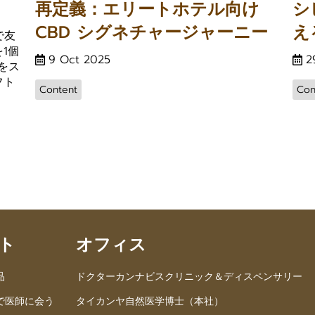
再定義：エリートホテル向け
シ
CBD シグネチャージャーニー
え
で友
1個
9 Oct 2025
2
をス
フト
Content
Con
ト
オフィス
品
ドクターカンナビスクリニック＆ディスペンサリー
で医師に会う
タイカンヤ自然医学博士（本社）