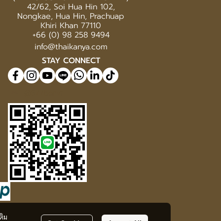
42/62, Soi Hua Hin 102,
Nongkae, Hua Hin, Prachuap
Khiri Khan 77110
+66 (0) 98 258 9494
info@thaikanya.com
STAY CONNECT
@577benvf
ติม