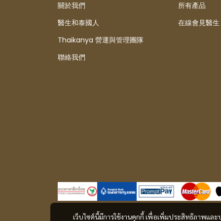
關於我們
所有產品
醫生和泰國人
在線會見醫生
Thaikanya 營運與管理團隊
聯絡我們
เว็บไซต์นี้มีการใช้งานคุกกี้ เพื่อเพิ่มประสิทธิภาพ