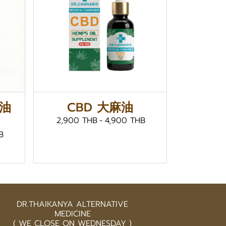
离油
CBD 大麻油
）
2,900 THB
-
4,900 THB
B
DR.THAIKANYA ALTERNATIVE
MEDICINE
( WE CLOSE ON WEDNESDAY )