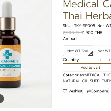
Medical C
Thai Herba
SKU : TKY-SP005
Net WT
2,900 THB
1,900 THB
Amount
Net WT 5ml.
Net WT
Quantity
Add to cart
Categories:
MEDICAL THC
NATURAL OIL SUPPLEME
Wishlist
Compare
m