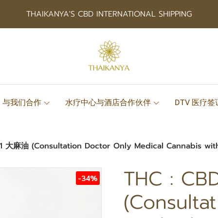
THAIKANYA'S CBD INTERNATIONAL SHIPPING
与我们合作
水疗中心与酒店合作伙伴
DTV 医疗
:1 大麻油 (Consultation Doctor Only Medical Cannabis with
THC : CB
-34%
(Consulta