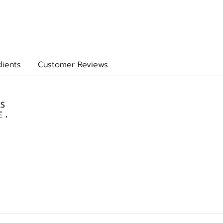
dients
Customer Reviews
S
症，