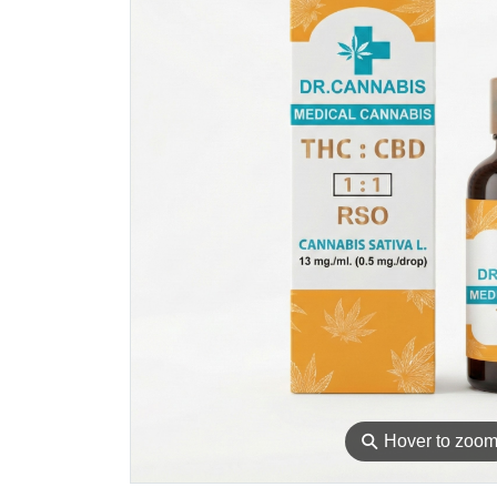
⚲
Hover to zoo