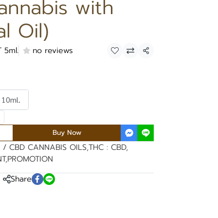
annabis with
l Oil)
 5ml.
no reviews
Share
 10ml.
Buy Now
 / CBD CANNABIS OILS
,
THC : CBD
,
NT
,
PROMOTION
Share