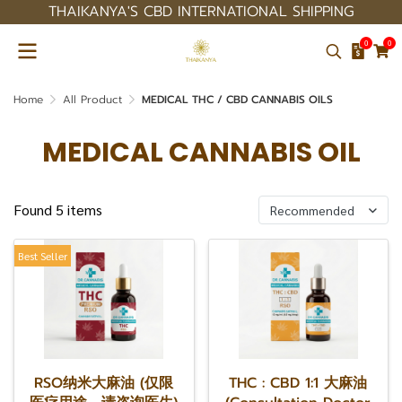
THAIKANYA'S CBD INTERNATIONAL SHIPPING
0
0
Home
All Product
MEDICAL THC / CBD CANNABIS OILS
MEDICAL CANNABIS OIL
Found 5 items
Recommended
Best Seller
RSO纳米大麻油 (仅限
THC : CBD 1:1 大麻油