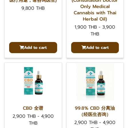
医疗用途，请咨询医生)
(Consultation Doctor
Only Medical
9,800 THB
Cannabis with Thai
Herbal Oil)
1,900 THB
-
3,900
THB
Add to cart
Add to cart
CBD 全谱
99.8% CBD 分离油
（经医生咨询）
2,900 THB
-
4,900
2,900 THB
-
4,900
THB