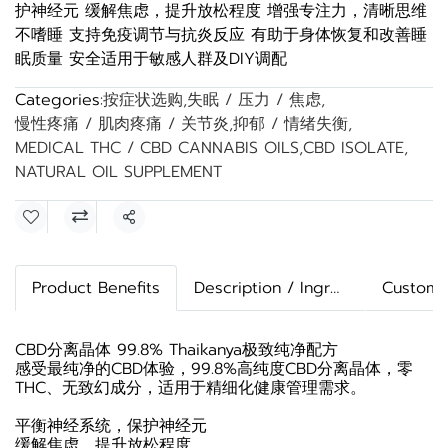
护神经元 缓解焦虑，提升放松程度 增强专注力，清晰思维
不嗜睡 支持免疫调节与抗炎反应 有助于身体恢复和改善睡
眠质量 安全适用于敏感人群及DIY调配
Categories:
按症状选购
,
失眠 / 压力 / 焦虑
,
慢性疼痛 / 肌肉疼痛 / 关节炎
,
抑郁 / 情绪失衡
,
MEDICAL THC / CBD CANNABIS OILS
,
CBD ISOLATE
,
NATURAL OIL SUPPLEMENT
Share
Product Benefits
Description / Ingredients
Custome
CBD分离晶体 99.8% Thaikanya极致纯净配方
感受最纯净的CBD体验，99.8%高纯度CBD分离晶体，零
THC、无致幻成分，适用于精细化健康管理需求。
平衡神经系统，保护神经元
缓解焦虑，提升放松程度