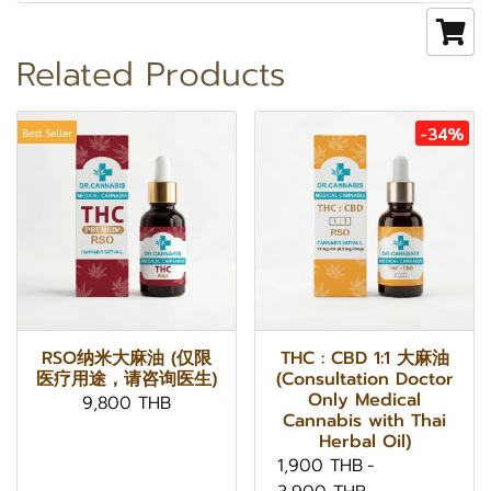
Related Products
-34%
Best Seller
RSO纳米大麻油 (仅限
THC : CBD 1:1 大麻油
医疗用途，请咨询医生)
(Consultation Doctor
Only Medical
9,800 THB
Cannabis with Thai
Herbal Oil)
1,900 THB
-