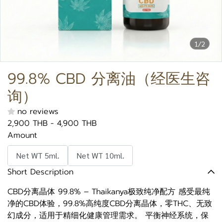
1/2
99.8% CBD 分离油（经医生咨
询）
no reviews
2,900 THB
-
4,900 THB
Amount
Net WT 5ml.
Net WT 10ml.
Short Description
CBD分离晶体 99.8% – Thaikanya极致纯净配方 感受最纯
净的CBD体验，99.8%高纯度CBD分离晶体，零THC、无致
幻成分，适用于精细化健康管理需求。 平衡神经系统，保