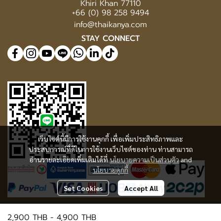
Khiri Khan 77110
+66 (0) 98 258 9494
info@thaikanya.com
STAY CONNECT
@577benvf
เว็บไซต์นี้มีการใช้งานคุกกี้ เพื่อเพิ่มประสิทธิภาพและ
ประสบการณ์ที่ดีในการใช้งานเว็บไซต์ของท่าน ท่านสามารถ
อ่านรายละเอียดเพิ่มเติมได้ที่
นโยบายความเป็นส่วนตัว
and
นโยบายคุกกี้
Set Cookies
Accept All
2,900 THB
-
4,900 THB
© Copyright 2025 | All Rights Reserved | Thaikanya Limited Company |