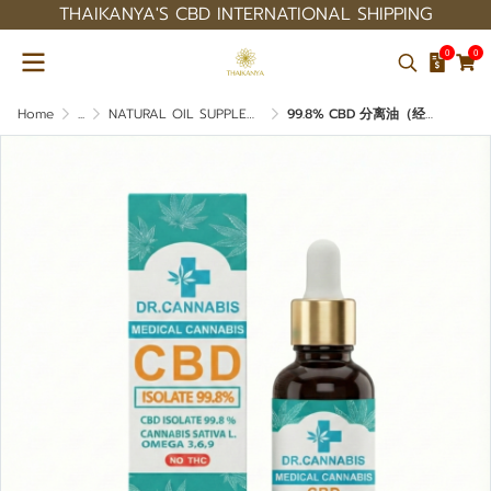
THAIKANYA'S CBD INTERNATIONAL SHIPPING
0
0
Home
...
NATURAL OIL SUPPLEMENT
99.8% CBD 分离油（经医生咨询）