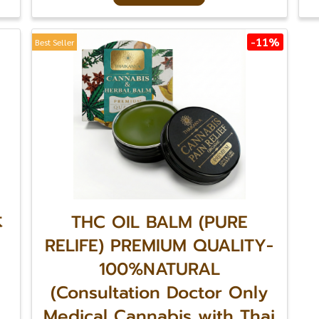
-11%
Best Seller
体
THC OIL BALM (PURE
RELIFE) PREMIUM QUALITY-
100%NATURAL
(Consultation Doctor Only
Medical Cannabis with Thai