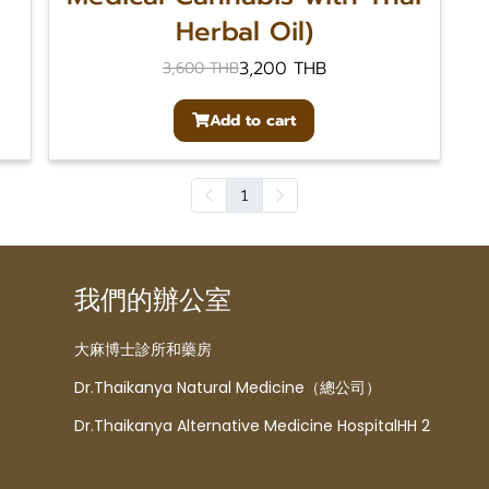
Herbal Oil)
3,200 THB
3,600 THB
Add to cart
1
我們的辦公室
大麻博士診所和藥房
Dr.Thaikanya Natural Medicine（總公司）
Dr.Thaikanya Alternative Medicine HospitalHH 2