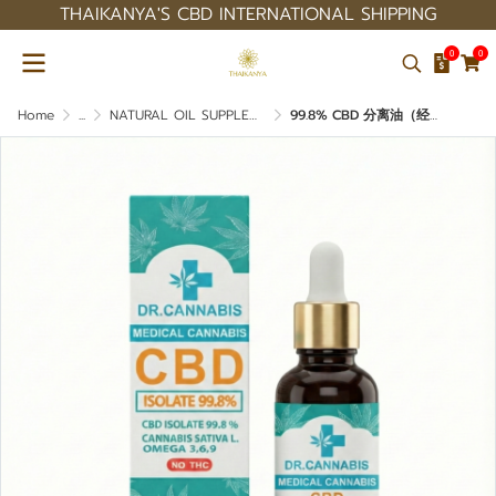
THAIKANYA'S CBD INTERNATIONAL SHIPPING
0
0
Home
...
NATURAL OIL SUPPLEMENT
99.8% CBD 分离油（经医生咨询）