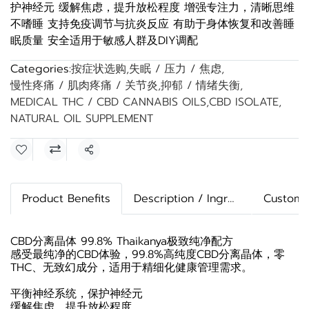
护神经元 缓解焦虑，提升放松程度 增强专注力，清晰思维
不嗜睡 支持免疫调节与抗炎反应 有助于身体恢复和改善睡
眠质量 安全适用于敏感人群及DIY调配
Categories:
按症状选购
,
失眠 / 压力 / 焦虑
,
慢性疼痛 / 肌肉疼痛 / 关节炎
,
抑郁 / 情绪失衡
,
MEDICAL THC / CBD CANNABIS OILS
,
CBD ISOLATE
,
NATURAL OIL SUPPLEMENT
Share
Product Benefits
Description / Ingredients
Custome
CBD分离晶体 99.8% Thaikanya极致纯净配方
感受最纯净的CBD体验，99.8%高纯度CBD分离晶体，零
THC、无致幻成分，适用于精细化健康管理需求。
平衡神经系统，保护神经元
缓解焦虑，提升放松程度