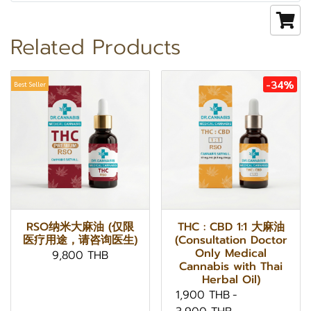
Related Products
-34%
Best Seller
RSO纳米大麻油 (仅限
THC : CBD 1:1 大麻油
医疗用途，请咨询医生)
(Consultation Doctor
Only Medical
9,800 THB
Cannabis with Thai
Herbal Oil)
1,900 THB
-