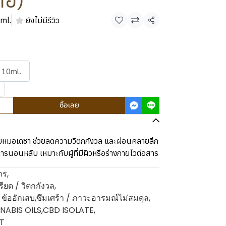
ย์)
ml.
ยังไม่มีรีวิว
แชร์
 10ml.
ซื้อเลย
บหมอเดชา ช่วยลดความวิตกกังวล และผ่อนคลายลึก
รนอนหลับ เหมาะกับผู้ที่มีผิวหรือร่างกายไวต่อสาร
าร
,
ียด / วิตกกังวล
,
/ ข้ออักเสบ
,
ซึมเศร้า / ภาวะอารมณ์ไม่สมดุล
,
NABIS OILS
,
CBD ISOLATE
,
T