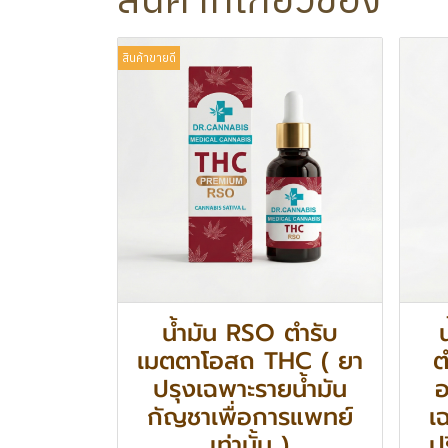
สินค้าขายดี
น้ำมัน RSO ตำรับ
เมตตาโอสถ THC ( ยา
ต
ปรุงเฉพาะรายน้ำมัน
อ
กัญชาเพื่อการแพทย์
เ
เท่านั้น )
ป