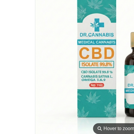
⚲
Hover to zoo