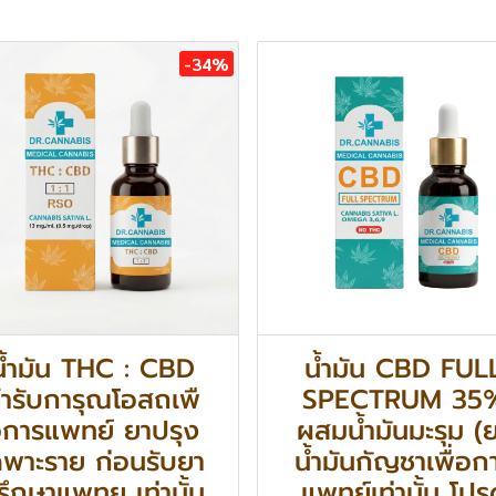
-34%
น้ำมัน THC : CBD
น้ำมัน CBD FUL
ำรับการุณโอสถเพื
SPECTRUM 35
การแพทย์ ยาปรุง
ผสมน้ำมันมะรุม (
ฉพาะราย ก่อนรับยา
น้ำมันกัญชาเพื่อก
รึกษาแพทย เท่านั้น
แพทย์เท่านั้น โปร