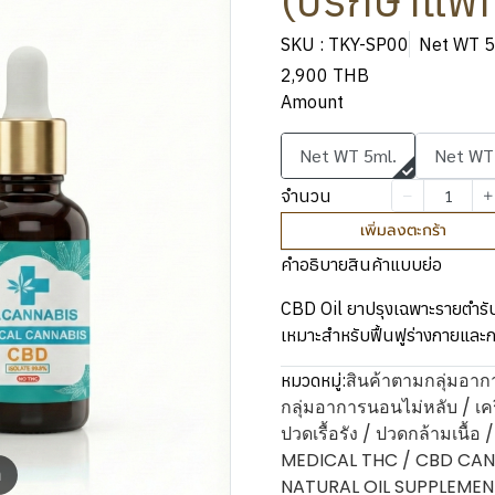
(ปรึกษาแพท
SKU : TKY-SP00
Net WT 5
2,900 THB
Amount
Net WT 5ml.
Net WT
จำนวน
เพิ่มลงตะกร้า
คำอธิบายสินค้าแบบย่อ
CBD Oil ยาปรุงเฉพาะรายตำรั
เหมาะสำหรับฟื้นฟูร่างกายและกา
สินค้าตามกลุ่มอาก
หมวดหมู่:
กลุ่มอาการนอนไม่หลับ / เคร
ปวดเรื้อรัง / ปวดกล้ามเนื้อ 
MEDICAL THC / CBD CAN
m
NATURAL OIL SUPPLEMEN