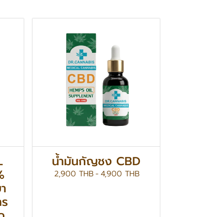
L
น้ำมันกัญชง CBD
%
2,900 THB
-
4,900 THB
ยา
าร
ด