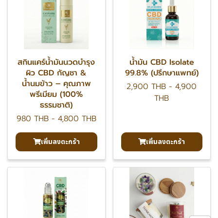
สกินแคร์น้ำมันนวดบำรุง
น้ำมัน CBD Isolate
ผิว CBD กัญชา &
99.8% (ปรึกษาแพทย์)
น้ำนมข้าว – คุณภาพ
2,900 THB
-
4,900
พรีเมียม (100%
THB
ธรรมชาติ)
980 THB
-
4,800 THB
เพิ่มลงตะกร้า
เพิ่มลงตะกร้า