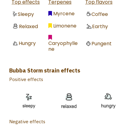
Top effects
Terpenes
Top flavors
Myrcene
Sleepy
Coffee
Limonene
Relaxed
Earthy
Caryophylle
Hungry
Pungent
ne
Bubba Storm strain effects
Positive effects
Negative effects