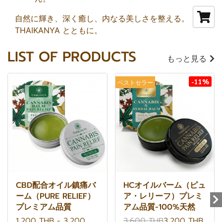
自然に輝き、深く癒し、内なる美しさを整える。
THAIKANYA とともに。
LIST OF PRODUCTS
もっと見る
-11%
ベストセラー
CBD配合オイル鎮痛バ
HCオイルバーム（ピュ
ーム（PURE RELIEF）
ア・レリーフ）プレミ
プレミアム品質
アム品質-100%天然
1,200 THB
-
3,200
3,600 THB
3,200 THB