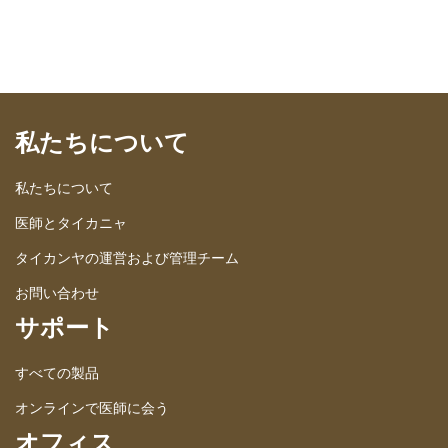
タイカンヤの運営および管理チーム
お問い合わせ
サポート
すべての製品
オンラインで医師に会う
オフィス
ドクターカンナビスクリニック＆ディスペンサリー
タイカンヤ自然医学博士（本社）
Dr.Thaikanya Alternative Medicine HospitalHH 2
DR.THAIKANYA ALTERNATIVE MEDICINE
( WE CLOSE ON WEDNESDAY )
42/62, Soi Hua Hin 102, Nongkae, Hua Hin, Prachuap
Khiri Khan 77110
+66 (0) 98 258 9494
info@thaikanya.com