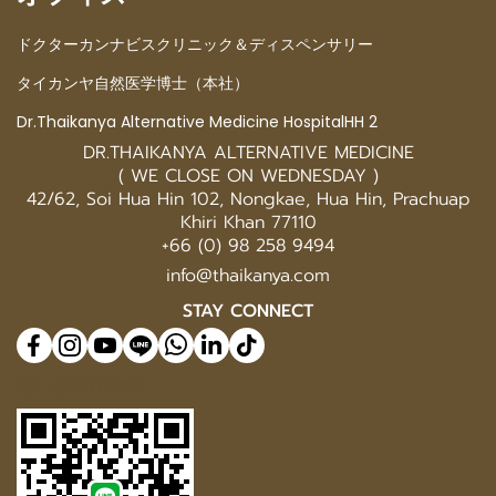
STAY CONNECT
@577benvf
© Copyright 2025 | All Rights Reserved | Thaikanya Limited Company |
Privacy
|
Cookie Policy
Today Visitor
579