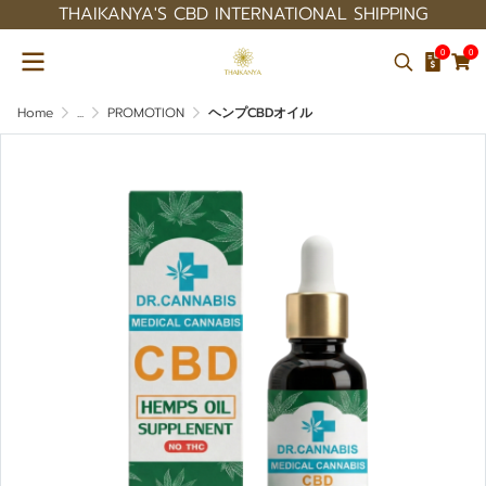
THAIKANYA'S CBD INTERNATIONAL SHIPPING
0
0
Home
...
PROMOTION
ヘンプCBDオイル