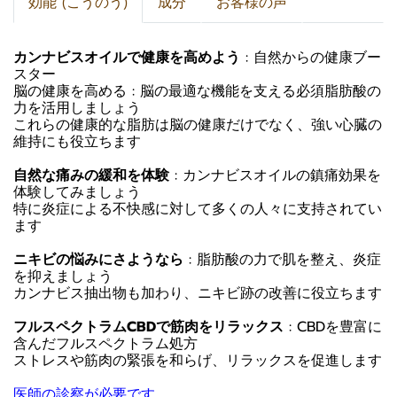
効能 (こうのう)
成分
お客様の声
カンナビスオイルで健康を高めよう
: 自然からの健康ブー
スター
脳の健康を高める : 脳の最適な機能を支える必須脂肪酸の
力を活用しましょう
これらの健康的な脂肪は脳の健康だけでなく、強い心臓の
維持にも役立ちます
自然な痛みの緩和を体験
: カンナビスオイルの鎮痛効果を
体験してみましょう
特に炎症による不快感に対して多くの人々に支持されてい
ます
ニキビの悩みにさようなら
: 脂肪酸の力で肌を整え、炎症
を抑えましょう
カンナビス抽出物も加わり、ニキビ跡の改善に役立ちます
フルスペクトラムCBDで筋肉をリラックス
: CBDを豊富に
含んだフルスペクトラム処方
ストレスや筋肉の緊張を和らげ、リラックスを促進します
医師の診察が必要です