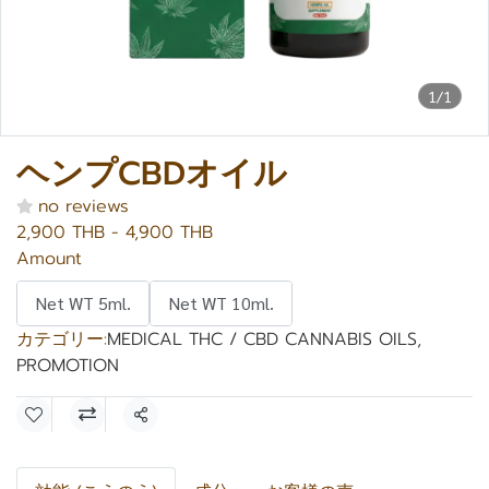
1/1
ヘンプCBDオイル
no reviews
2,900 THB
-
4,900 THB
Amount
Net WT 5ml.
Net WT 10ml.
カテゴリー:
MEDICAL THC / CBD CANNABIS OILS
,
PROMOTION
共有