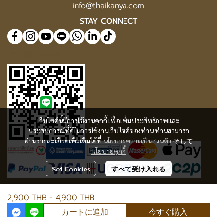
info@thaikanya.com
STAY CONNECT
@577benvf
เว็บไซต์นี้มีการใช้งานคุกกี้ เพื่อเพิ่มประสิทธิภาพและ
ประสบการณ์ที่ดีในการใช้งานเว็บไซต์ของท่าน ท่านสามารถ
อ่านรายละเอียดเพิ่มเติมได้ที่
นโยบายความเป็นส่วนตัว
そして
นโยบายคุกกี้
Set Cookies
すべて受け入れる
2,900 THB
-
4,900 THB
© Copyright 2025 | All Rights Reserved | Thaikanya Limited Company |
Privacy
|
Cookie Policy
カートに追加
今すぐ購入